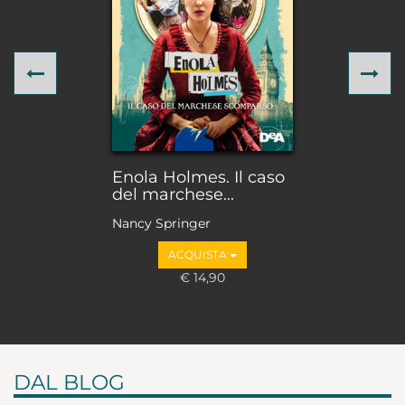
Previous
Ne
Enola Holmes. Il caso
del marchese...
Nancy Springer
ACQUISTA
€ 14,90
DAL BLOG