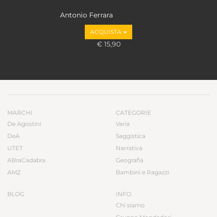
Antonio Ferrara
ACQUISTA
€ 15,90
MARCHI
CATEGORIE
De Agostini
Varia
DeA
Saggistica
UTET
Narrativa
ABraCadabra
Geografia
AMZ
Bambini e Ragazzi
BLOG
INFO
Chi siamo