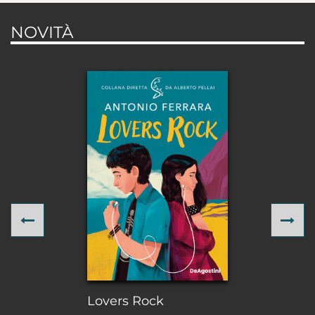
NOVITÀ
Previous
Ne
Lovers Rock