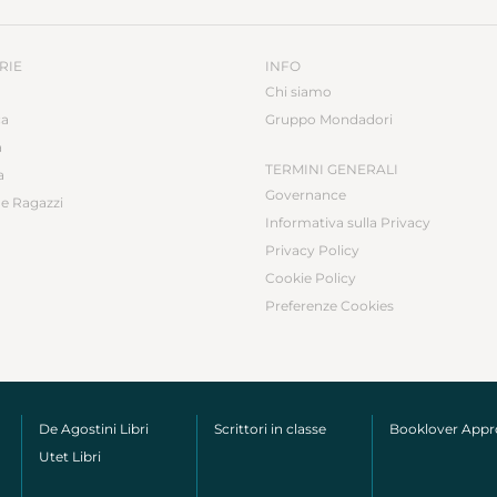
RIE
INFO
Chi siamo
ca
Gruppo Mondadori
a
TERMINI GENERALI
a
Governance
e Ragazzi
Informativa sulla Privacy
Privacy Policy
Cookie Policy
Preferenze Cookies
De Agostini Libri
Scrittori in classe
Booklover App
Utet Libri