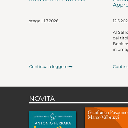
Appro
stage | 1.7.2026
12.5.20
Al SalT
dei tito
Booklov
in omag
Continua a leggere
Contin
NOVITÀ