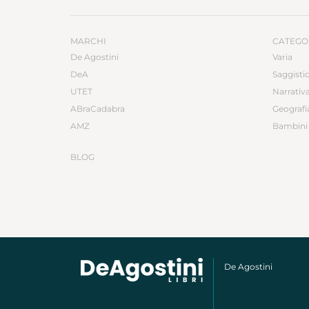
MARCHI
CATEGO
De Agostini
Varia
DeA
Saggisti
UTET
Narrativ
ABraCadabra
Geografi
AMZ
Bambini 
BLOG
De Agostini