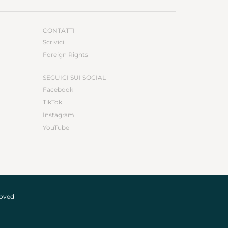
CONTATTI
Scrivici
Foreign Rights
SEGUICI SUI SOCIAL
Facebook
TikTok
Instagram
YouTube
roved