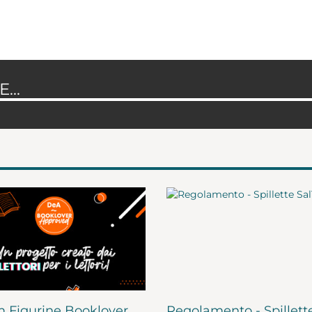
...
 Figurine Booklover
Regolamento - Spillett