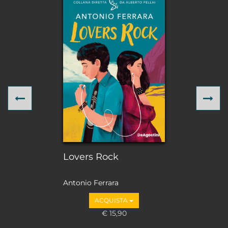
Previous
Ne
Lovers Rock
Antonio Ferrara
ACQUISTA
€ 15,90