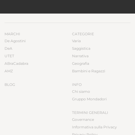
MARCHI
CATEGORIE
De Agostini
Varia
DeA
Saggistica
UTET
Narrativa
ABraCadabra
Geografia
AMZ
Bambini e Ragazzi
BLOG
INFO
Chi siamo
Gruppo Mondadori
TERMINI GENERALI
Governance
Informativa sulla Privacy
Privacy Policy