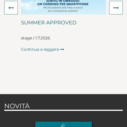
Previous
Ne
SUMMER APPROVED
stage | 1.7.2026
Continua a leggere
NOVITÀ