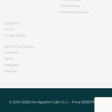
Cookie Policy
Preferenze Cookies
CONTATTI
Scrivici
Foreign Rights
SEGUICI SUI SOCIAL
Facebook
TikTok
Instagram
YouTube
© 2014-2026 De Agostini Libri S.r.l. - P.Iva 02501780031