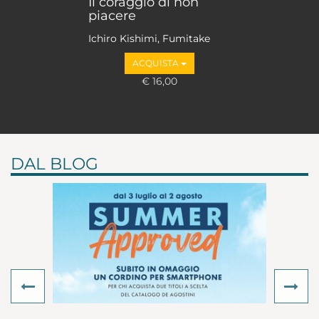
Il coraggio di non
piacere
Ichiro Kishimi, Fumitake
Koga
ACQUISTA
€ 16,00
DAL BLOG
Previous
Ne