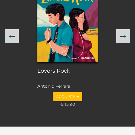
Previous
Ne
Lovers Rock
Antonio Ferrara
ACQUISTA
€ 15,90