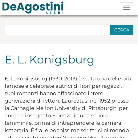
Togg
navig
CERCA
E. L. Konigsburg
E. L. Konigsburg (1930-2013) è stata una delle più
famose e celebrate autrici di libri per ragazzi, i
suoi romanzi hanno affascinato intere
generazioni di lettori. Laureatasi nel 1952 presso
la Carnagie Mellon University di Pittsburgh, per
anni ha insegnato Scienze in una scuola
femminile, prima di intraprendere la carriera
letteraria. È fra le pochissime scrittrici al mondo
ad aver vinto ben due Newbery Medal, uno dei