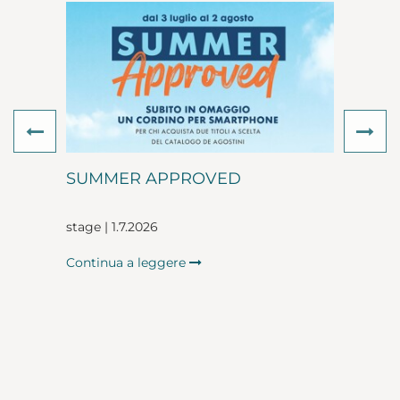
Previous
Ne
SUMMER APPROVED
stage | 1.7.2026
Continua a leggere