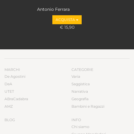
Antonio Ferrara
ACQUISTA
€ 15,90
MARCHI
CATEGORIE
De Agostini
Varia
DeA
Saggistica
UTET
Narrativa
ABraCadabra
Geografia
AMZ
Bambini e Ragazzi
BLOG
INFO
Chi siamo