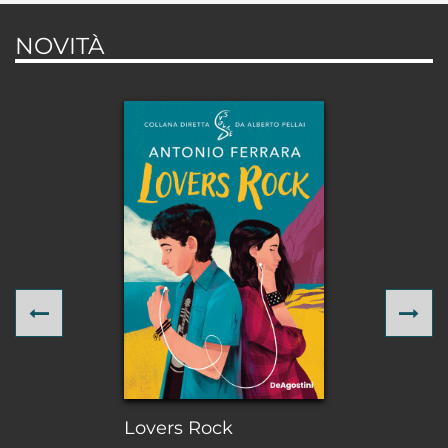
NOVITÀ
Previous
Ne
Lovers Rock