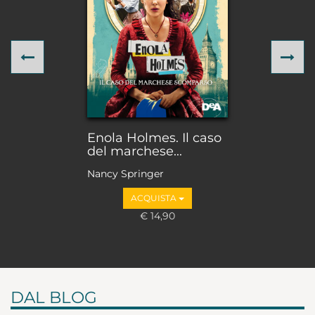
Previous
Ne
Enola Holmes. Il caso
del marchese...
Nancy Springer
ACQUISTA
€ 14,90
DAL BLOG