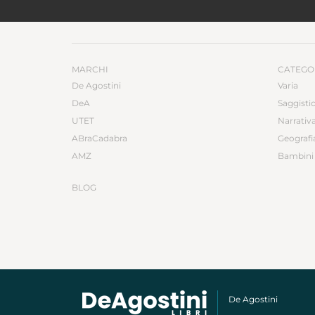
MARCHI
CATEGO
De Agostini
Varia
DeA
Saggisti
UTET
Narrativ
ABraCadabra
Geografi
AMZ
Bambini 
BLOG
De Agostini