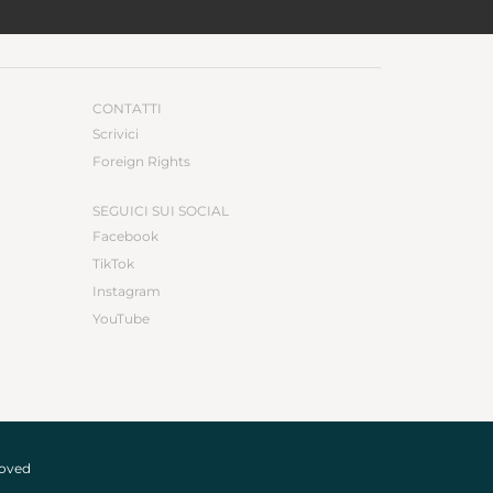
CONTATTI
Scrivici
Foreign Rights
SEGUICI SUI SOCIAL
Facebook
TikTok
Instagram
YouTube
roved