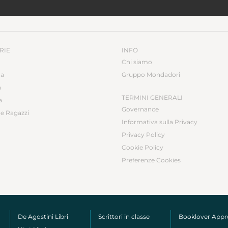
RIE
INFO
Chi siamo
ca
Gruppo Mondadori
a
TERMINI GENERALI
a
Governance
e Ragazzi
Informativa sulla Privacy
Privacy Policy
Cookie Policy
Preferenze Cookies
De Agostini Libri
Scrittori in classe
Booklover App