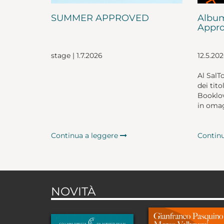
SUMMER APPROVED
Album
Appro
stage | 1.7.2026
12.5.20
Al SalT
dei tito
Booklov
in omag
Continua a leggere
Contin
NOVITÀ