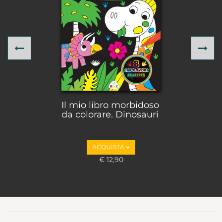
Previous
Ne
Il mio libro morbidoso
da colorare. Dinosauri
ACQUISTA
€ 12,90