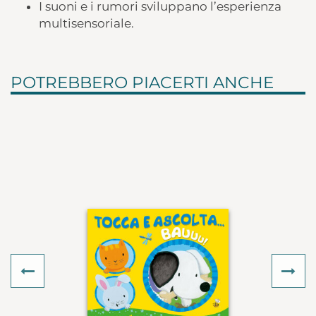
I suoni e i rumori sviluppano l’esperienza
multisensoriale.
POTREBBERO PIACERTI ANCHE
Previous
Ne