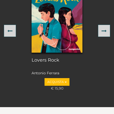
Previous
Ne
Lovers Rock
Antonio Ferrara
ACQUISTA
€ 15,90