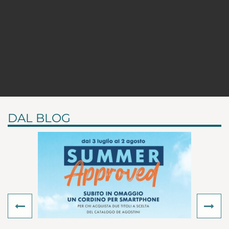
DAL BLOG
Previous
Ne