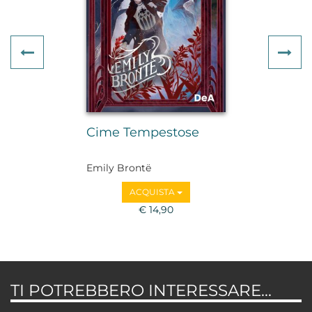
Previous
Ne
Cime Tempestose
Emily Brontë
ACQUISTA
€ 14,90
TI POTREBBERO INTERESSARE...