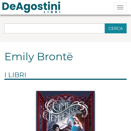
Togg
navig
CERCA
Emily Brontë
I LIBRI