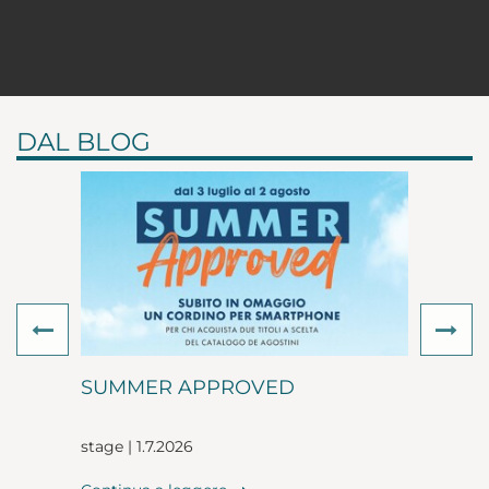
DAL BLOG
Previous
Ne
SUMMER APPROVED
stage | 1.7.2026