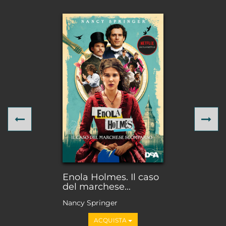
Previous
Ne
Enola Holmes. Il caso
del marchese...
Nancy Springer
ACQUISTA