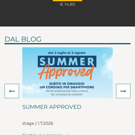
€ 14,90
DAL BLOG
Previous
Ne
SUMMER APPROVED
stage | 1.7.2026