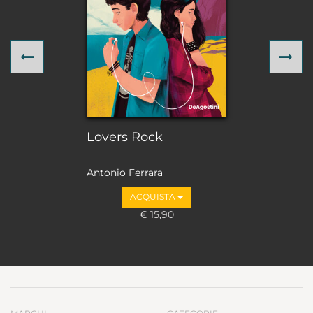
Previous
Ne
Lovers Rock
Antonio Ferrara
ACQUISTA
€ 15,90