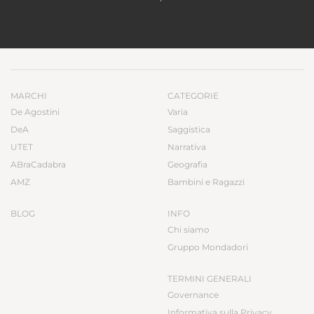
MARCHI
CATEGORIE
De Agostini
Varia
DeA
Saggistica
UTET
Narrativa
ABraCadabra
Geografia
AMZ
Bambini e Ragazzi
BLOG
INFO
Chi siamo
Gruppo Mondadori
TERMINI GENERALI
Governance
Informativa sulla Privacy