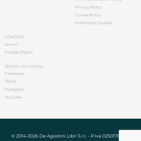
Privacy Policy
Cookie Policy
Preferenze Cookies
CONTATTI
Scrivici
Foreign Rights
SEGUICI SUI SOCIAL
Facebook
TikTok
Instagram
YouTube
© 2014-2026 De Agostini Libri S.r.l. - P.Iva 02501780031