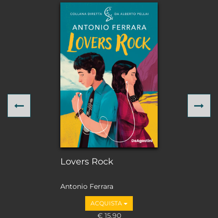
Previous
Ne
Lovers Rock
Antonio Ferrara
ACQUISTA
€ 15,90