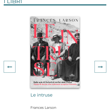
I LIBRI
Previous
Ne
Le intruse
Frances Larson