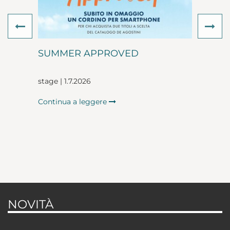
Previous
Ne
SUMMER APPROVED
stage | 1.7.2026
Continua a leggere
NOVITÀ