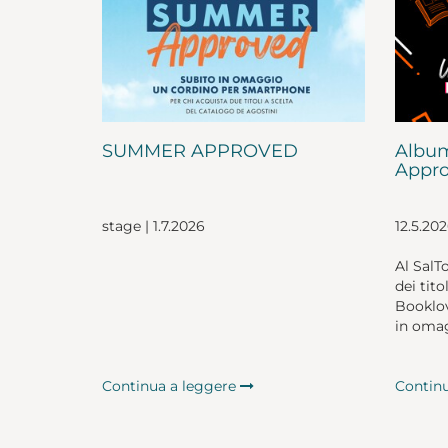
SUMMER APPROVED
Album
Appro
stage | 1.7.2026
12.5.20
Al SalT
dei tito
Booklov
in omag
Continua a leggere
Contin