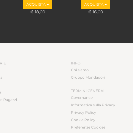
ACQUISTA
ACQUISTA
€ 18,00
€ 16,00
RIE
INFO
Chi siamo
ca
Gruppo Mondadori
a
TERMINI GENERALI
a
Governance
e Ragazzi
Informativa sulla Privacy
Privacy Policy
Cookie Policy
Preferenze Cookies