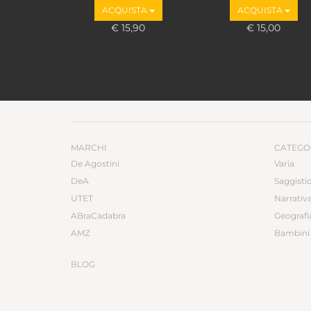
Marco Valbruzzi
ACQUISTA
ACQUISTA
€ 15,90
€ 15,00
MARCHI
CATEGO
De Agostini
Varia
DeA
Saggisti
UTET
Narrativ
ABraCadabra
Geografi
AMZ
Bambini 
BLOG