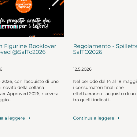
 Figurine Booklover
Regolamento - Spillett
ved @SalTo2026
SalTO2026
26
12.5.2026
o 2026, con l’acquisto di uno
Nel periodo dal 14 al 18 magg
li novità della collana
i consumatori finali che
er Approved 2026, riceverai
effettueranno l’acquisto di un 
gio...
tra quelli indicati...
ua a leggere
Continua a leggere