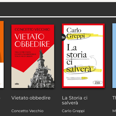
o
Vietato obbedire
La Storia ci
T
salverà
Concetto Vecchio
Carlo Greppi
M