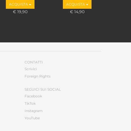
ACQUISTA
ACQUISTA
€ 19,90
€ 14,90
CONTATTI
Scrivici
Foreign Rights
SEGUICI SUI SOCIAL
Facebook
TikTok
Instagram
YouTube