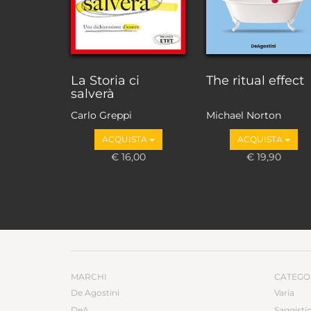
La Storia ci
The ritual effect
salverà
Carlo Greppi
Michael Norton
ACQUISTA
ACQUISTA
€ 16,00
€ 19,90
MARCHI
CATEGO
De Agostini
Varia
DeA
Saggisti