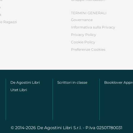
a
TERMINI GENERALI
a
Governance
e Ragazzi
Informativa sulla Privacy
Privacy Policy
Cookie Policy
Preferenze Cookies
De Agostini Libri
Scrittori in classe
Booklover App
Utet Libri
© 2014-2026 De Agostini Libri S.r.l. - P.Iva 02501780031