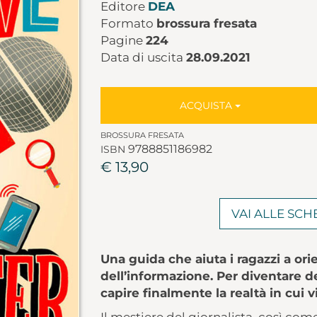
Editore
DEA
Formato
brossura fresata
Pagine
224
Data di uscita
28.09.2021
ACQUISTA
BROSSURA FRESATA
9788851186982
ISBN
€ 13,90
VAI ALLE SC
Una guida che aiuta i ragazzi a or
dell’informazione. Per diventare d
capire finalmente la realtà in cui v