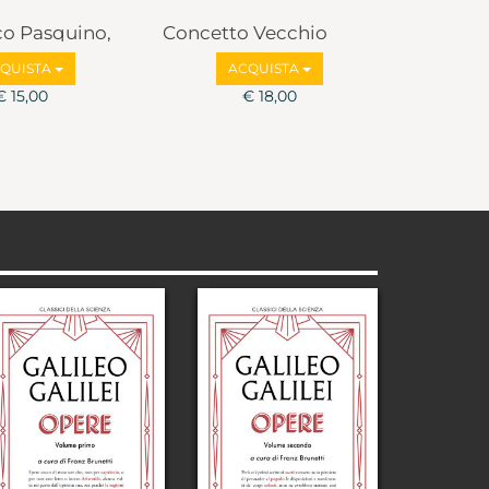
co Pasquino,
Concetto Vecchio
lbruzzi
QUISTA
ACQUISTA
€ 15,00
€ 18,00