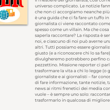
Il mestiere del giornalista, così co
universo complicato. Le notizie fann
che non ci accorgiamo neanche più 
è una guida che ci fa fare un tuffo in
giornalista ci viene raccontato com
spesso come un villain. Ma che cosa 
saperla raccontare? La risposta è se
noi, e ciascuno di noi può averne una
altri. Tutti possiamo essere giornali
giusto (e a riconoscere chi lo sa far
divulgheremo potrebbero perfino 
pezzettino. Missione reporter ci par
trasformare la vita a chi lo legge (o g
giornaliste e ai giornalisti – far con
di fare informazione, tante notizie, ta
news ai ritmi frenetici dei media co
vuole – è sempre uno solo: raccontar
trasformarlo in qualcosa di migliore