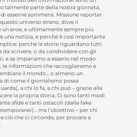
me il mondo dell’informazione, sono un
o talmente parte della nostra giornata,
di esserne sommersi. Missione reporter
 questo universo strano, dove il
e un eroe, e ultimamente sempre più
è una notizia, e perché è così importante
mplice: perché le storie riguardano tutti
 da scrivere, o da condividere con gli
sti, e se impariamo a esserlo nel modo
e), le informazioni che raccoglieremo e
cambiare il mondo… o almeno un
la di come il giornalismo possa
uarda), a chi lo fa, a chi può – grazie alle
oscere la propria storia. Ci sono tanti modi
nte sfide e tanti ostacoli (dalle fake
ntemporanei)… ma l’obiettivo – per chi
e ciò che ci circonda, per provare a
.