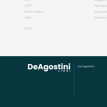
UTET
Narrativ
ABraCadabra
Geografi
AMZ
Bambini 
BLOG
De Agostini