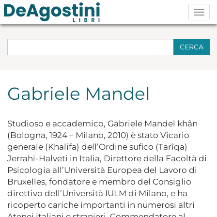
Togg
navig
CERCA
Gabriele Mandel
Studioso e accademico, Gabriele Mandel khân
(Bologna, 1924 – Milano, 2010) è stato Vicario
generale (Khalifa) dell’Ordine sufico (Tarîqa)
Jerrahi-Halveti in Italia, Direttore della Facoltà di
Psicologia all’Università Europea del Lavoro di
Bruxelles, fondatore e membro del Consiglio
direttivo dell’Università IULM di Milano, e ha
ricoperto cariche importanti in numerosi altri
Atenei italiani e stranieri. Commendatore al