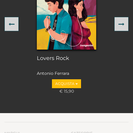
Previous
Ne
Lovers Rock
Antonio Ferrara
ACQUISTA
€ 15,90