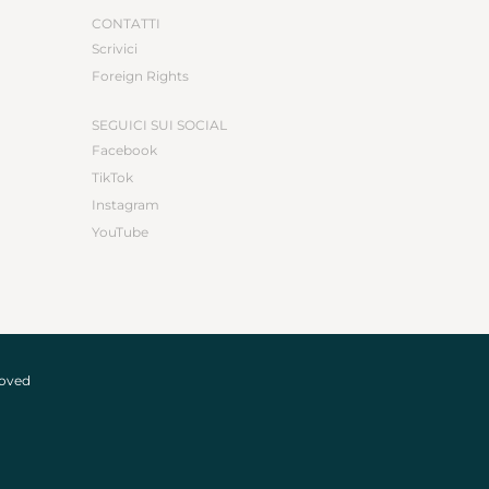
CONTATTI
Scrivici
Foreign Rights
SEGUICI SUI SOCIAL
Facebook
TikTok
Instagram
YouTube
roved