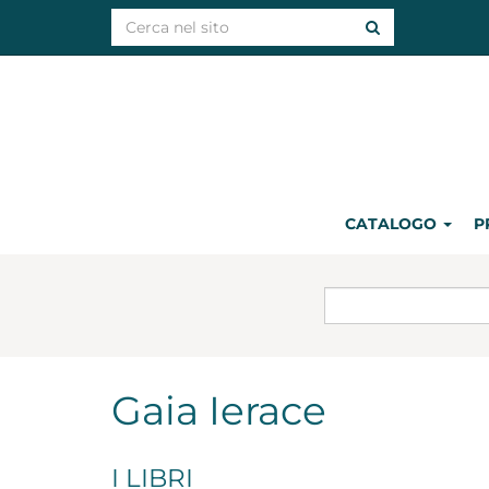
CATALOGO
P
Gaia Ierace
I LIBRI