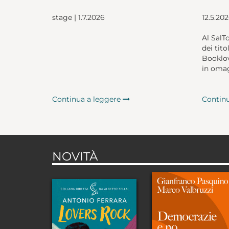
stage | 1.7.2026
12.5.20
Al SalT
dei tito
Booklov
in omag
Continua a leggere
Contin
NOVITÀ