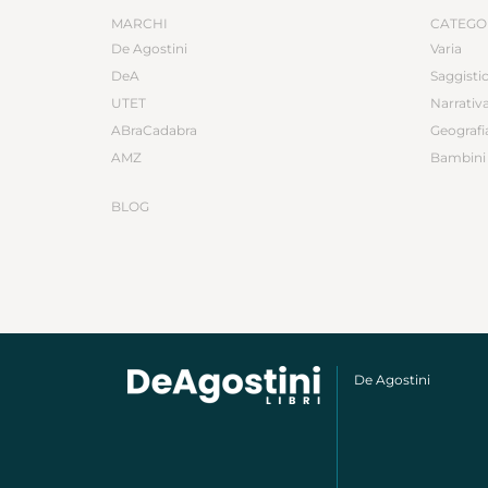
MARCHI
CATEGO
De Agostini
Varia
DeA
Saggisti
UTET
Narrativ
ABraCadabra
Geografi
AMZ
Bambini 
BLOG
De Agostini