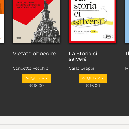
o
Vietato obbedire
La Storia ci
T
salverà
Concetto Vecchio
Carlo Greppi
M
ACQUISTA
ACQUISTA
€ 18,00
€ 16,00