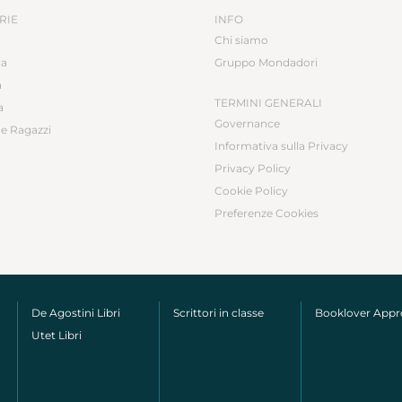
RIE
INFO
Chi siamo
ca
Gruppo Mondadori
a
TERMINI GENERALI
a
Governance
e Ragazzi
Informativa sulla Privacy
Privacy Policy
Cookie Policy
Preferenze Cookies
De Agostini Libri
Scrittori in classe
Booklover App
Utet Libri