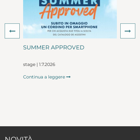
Previous
Ne
SUMMER APPROVED
stage | 1.7.2026
Continua a leggere
NOVITÀ