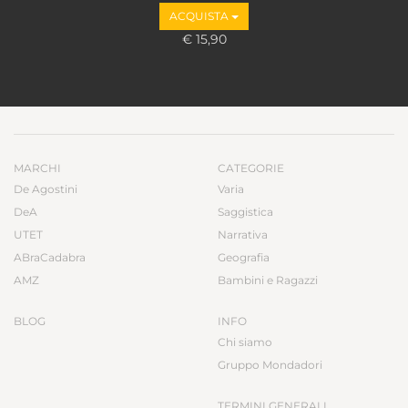
ACQUISTA
€ 15,90
MARCHI
CATEGORIE
De Agostini
Varia
DeA
Saggistica
UTET
Narrativa
ABraCadabra
Geografia
AMZ
Bambini e Ragazzi
BLOG
INFO
Chi siamo
Gruppo Mondadori
TERMINI GENERALI