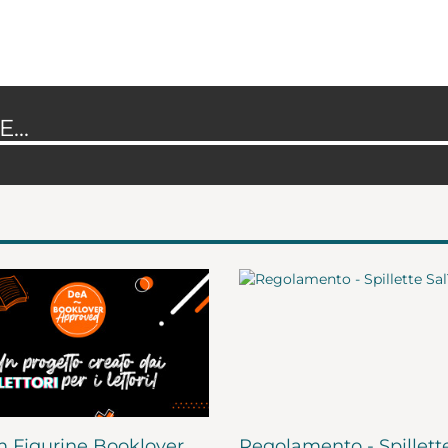
...
 Figurine Booklover
Regolamento - Spillett