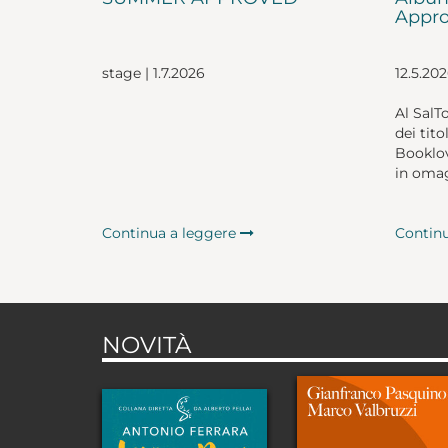
Appro
stage | 1.7.2026
12.5.20
Al SalT
dei tito
Booklov
in omag
Continua a leggere
Contin
NOVITÀ