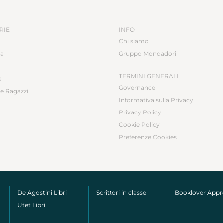
RIE
INFO
Chi siamo
ca
Gruppo Mondadori
a
TERMINI GENERALI
a
Governance
e Ragazzi
Informativa sulla Privacy
Privacy Policy
Cookie Policy
Preferenze Cookies
De Agostini Libri
Scrittori in classe
Booklover App
Utet Libri