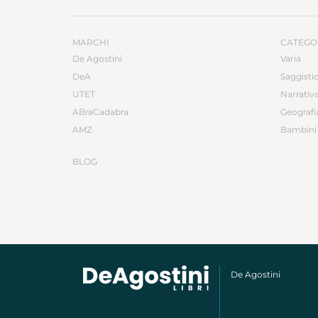
MARCHI
CATEGO
De Agostini
Varia
DeA
Saggisti
UTET
Narrativ
ABraCadabra
Geografi
AMZ
Bambini 
BLOG
De Agostini