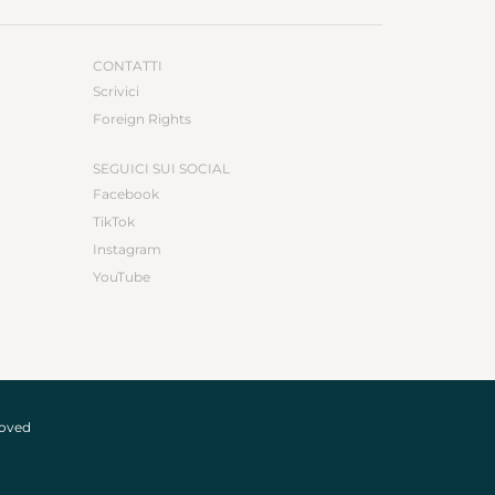
CONTATTI
Scrivici
Foreign Rights
SEGUICI SUI SOCIAL
Facebook
TikTok
Instagram
YouTube
roved