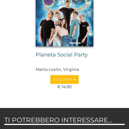
Planeta Social Party
Marta Losito, Virginia
Montemaggi, Valerio
ACQUISTA
Mazzei, Alessandro Montesi,
Sespo, Gianmarco Zagato
€ 14,90
TI POTREBBERO INTERESSARE...