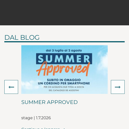
DAL BLOG
Previous
Ne
SUMMER APPROVED
stage | 1.7.2026