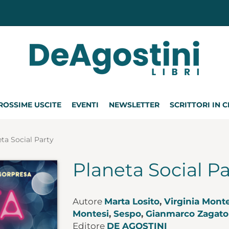
ROSSIME USCITE
EVENTI
NEWSLETTER
SCRITTORI IN 
ta Social Party
Planeta Social Pa
Autore
Marta Losito
,
Virginia Mon
Montesi
,
Sespo
,
Gianmarco Zagato
Editore
DE AGOSTINI