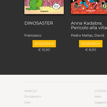
DINOSASTER
Anna Kadabra.
Pericolo alla villa
Francesco
Pedro Mañas, David
Muzzopappa, Daw
Sierra Listón
ACQUISTA
ACQUISTA
€ 15,90
€ 8,90
MARCHI
CATEGO
De Agostini
Varia
DeA
Saggisti