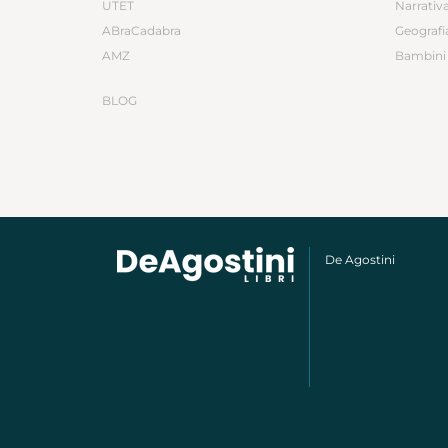
UTET
Narrativ
ABraCadabra
Geografi
AMZ
Bambini 
BLOG
De Agostini