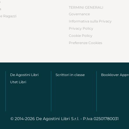
a
TERMINI GENERALI
a
Governance
e Ragazzi
Informativa sulla Privacy
Privacy Policy
Cookie Policy
Preferenze Cookies
De Agostini Libri
Scrittori in classe
Booklover App
Utet Libri
© 2014-2026 De Agostini Libri S.r.l. - P.Iva 02501780031