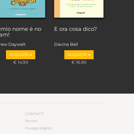
l mio nome è no
E ora cosa dico?
am!
rew Daywalt
Davina Bell
ACQUISTA
ACQUISTA
€ 14,90
€ 16,90
CONTATTI
Scrivici
Foreign Rights