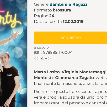
Genere
Bambini e Ragazzi
Formato
brossura
Pagine
24
Data di uscita
12.02.2019
ACQUISTA
BROSSURA
9788851170004
ISBN
€ 14,90
Marta Losito
,
Virginia Montemaggi
Montesi
e
Gianmarco Zagato
: webs
finalmente la maschera, anzi… la fan
Riunite in questo libro, sei tra le pe
vera e propria squadra da urlo, pronta
imbarazzanti del passato e canzoni d