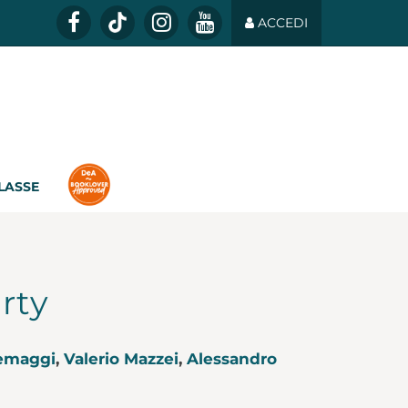
ACCEDI
CLASSE
rty
temaggi
,
Valerio Mazzei
,
Alessandro