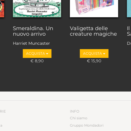
Smeraldina. Un
Valigetta delle
I
nuovo arrivo
creature magiche
S
Harriet Muncaster
D
ACQUISTA
ACQUISTA
€ 8,90
€ 15,90
RIE
INFO
Chi siamo
ca
Gruppo Mondadori