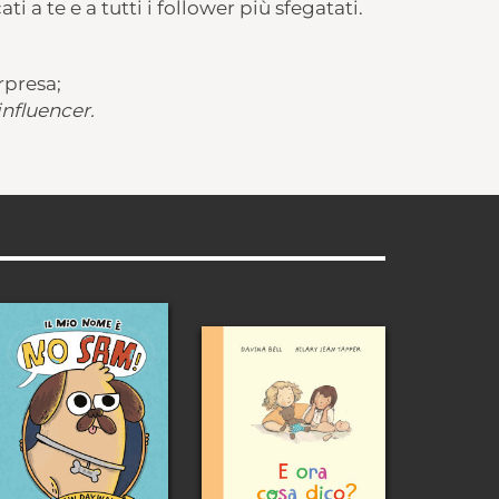
ti a te e a tutti i follower più sfegatati.
rpresa;
influencer.