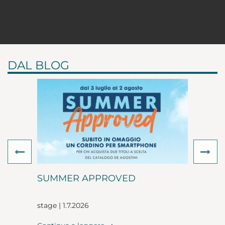
DAL BLOG
Previous
Ne
SUMMER APPROVED
stage | 1.7.2026