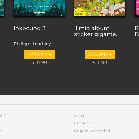
Inkbound 2
Il mio album
B
sticker gigante...
F
Philippa Leathley
ACQUISTA
ACQUISTA
€ 17,90
€ 11,90
RIE
INFO
Chi siamo
ca
Gruppo Mondadori
a