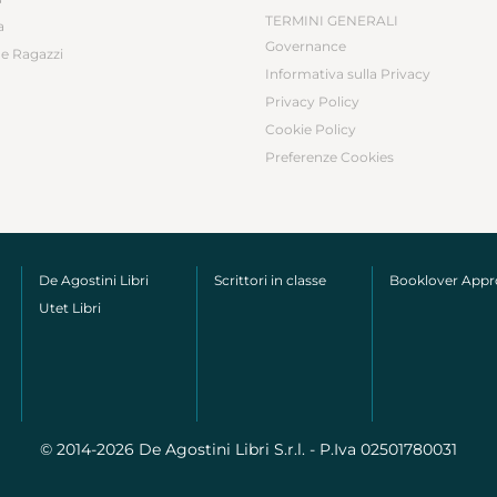
TERMINI GENERALI
a
Governance
e Ragazzi
Informativa sulla Privacy
Privacy Policy
Cookie Policy
Preferenze Cookies
De Agostini Libri
Scrittori in classe
Booklover App
Utet Libri
© 2014-2026 De Agostini Libri S.r.l. - P.Iva 02501780031