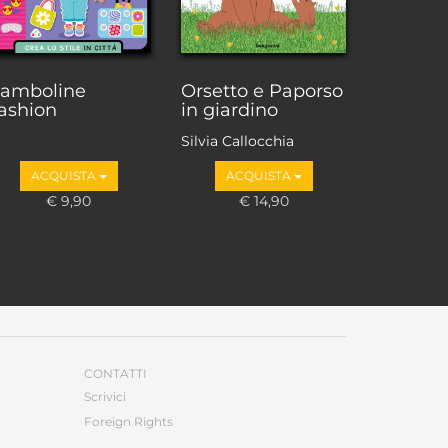
amboline
Orsetto e Paporso
ashion
in giardino
Silvia Callocchia
ACQUISTA
ACQUISTA
€ 9,90
€ 14,90
CONTATTI
Scrivici
Foreign Rights