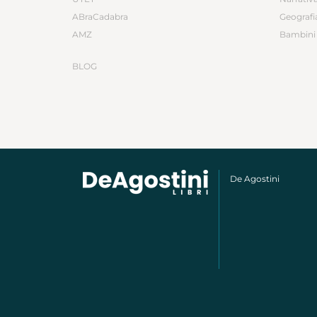
ABraCadabra
Geografi
AMZ
Bambini 
BLOG
De Agostini