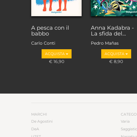
A pesca con il
Anna Kadabra -
babbo
La sfida del...
Carlo Conti
Pedro Mañas
ACQUISTA
ACQUISTA
€ 16,90
€ 8,90
MARCHI
CATEGO
De Agostini
Varia
DeA
Saggisti
UTET
Narrativ