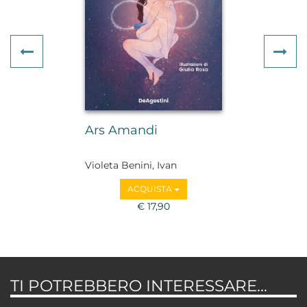
Previous
Ne
Ars Amandi
Violeta Benini, Ivan
Schisano
ACQUISTA
€ 17,90
TI POTREBBERO INTERESSARE...