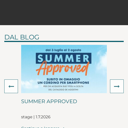
DAL BLOG
Previous
Ne
SUMMER APPROVED
stage | 1.7.2026