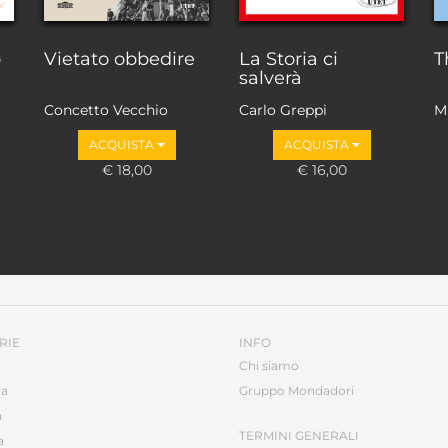
o
Vietato obbedire
La Storia ci
T
salverà
Concetto Vecchio
Carlo Greppi
M
ACQUISTA
ACQUISTA
€ 18,00
€ 16,00
RIE
INFO
Chi siamo
ca
Gruppo Mondadori
a
TERMINI GENERALI
a