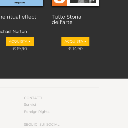
he ritual effect
Tutto Storia
dell'arte
ichael Norton
ACQUISTA
ACQUISTA
€ 19,90
€ 14,90
CONTATTI
Scrivici
Foreign Rights
SEGUICI SUI SOCIAL