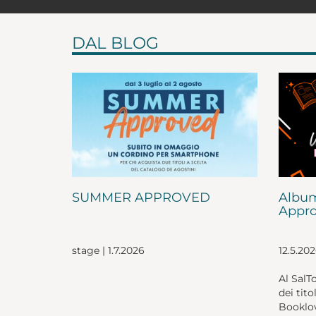
DAL BLOG
SUMMER APPROVED
Album
Appro
stage | 1.7.2026
12.5.20
Al SalT
dei tito
Booklov