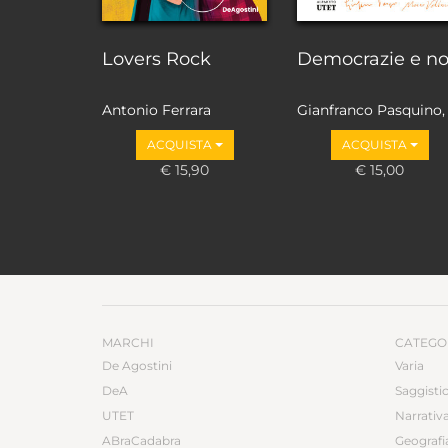
Lovers Rock
Democrazie e n
Antonio Ferrara
Gianfranco Pasquino,
Marco Valbruzzi
ACQUISTA
ACQUISTA
€ 15,90
€ 15,00
MARCHI
CATEGO
De Agostini
Varia
DeA
Saggisti
UTET
Narrativ
ABraCadabra
Geografi