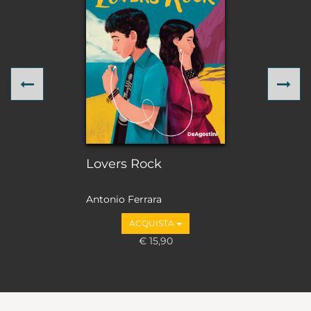
Previous
Ne
Lovers Rock
Antonio Ferrara
ACQUISTA
€ 15,90