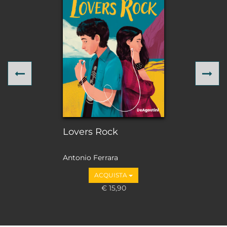
Previous
Ne
Lovers Rock
Antonio Ferrara
ACQUISTA
€ 15,90