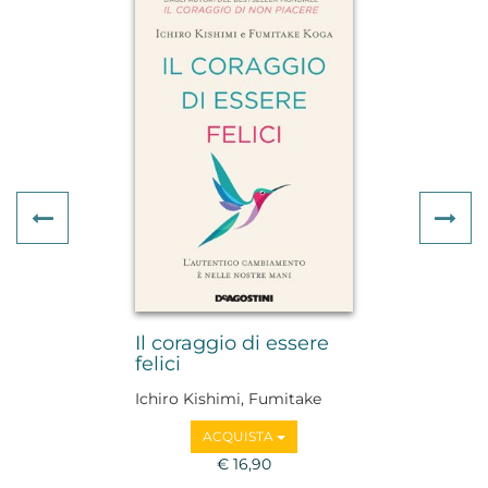
Previous
Ne
Il coraggio di essere
felici
Ichiro Kishimi, Fumitake
Koga
ACQUISTA
€ 16,90