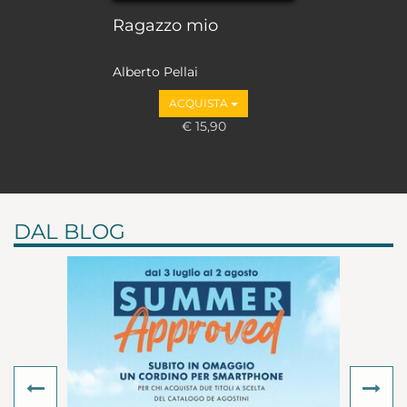
Ragazzo mio
Alberto Pellai
ACQUISTA
€ 15,90
DAL BLOG
Previous
Ne