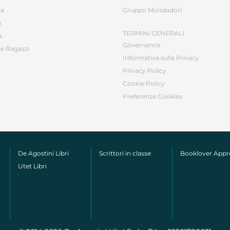
ca
Gruppo Mondadori
a
TERMINI GENERALI
a
Governance
e Ragazzi
Informativa sulla Privacy
Privacy Policy
Cookie Policy
Preferenze Cookies
De Agostini Libri
Scrittori in classe
Booklover App
Utet Libri