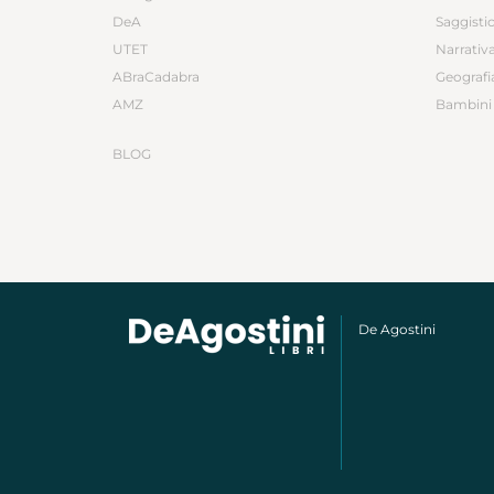
DeA
Saggisti
UTET
Narrativ
ABraCadabra
Geografi
AMZ
Bambini 
BLOG
De Agostini