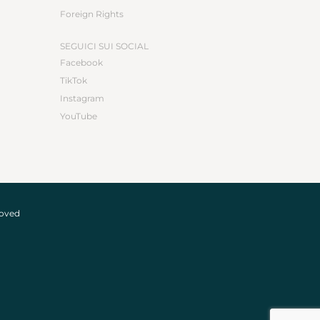
Foreign Rights
SEGUICI SUI SOCIAL
Facebook
TikTok
Instagram
YouTube
roved