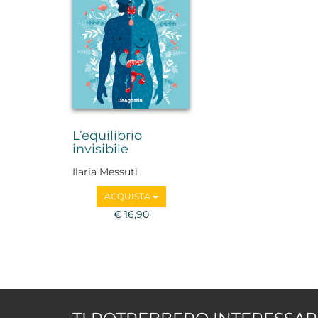
L’equilibrio
invisibile
Ilaria Messuti
@endocrino_logica_
ACQUISTA
€ 16,90