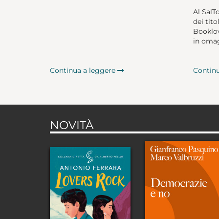
Al SalT
dei tito
Booklov
in omag
Continua a leggere
Contin
NOVITÀ