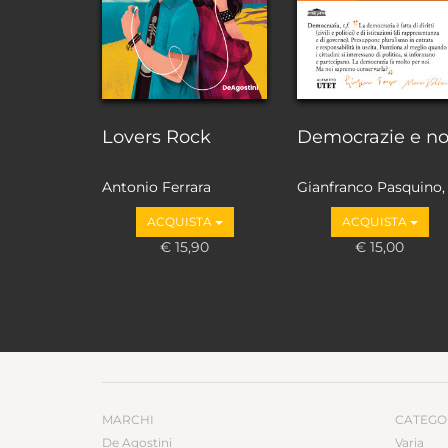
Lovers Rock
Democrazie e n
Antonio Ferrara
Gianfranco Pasquino,
Marco Valbruzzi
ACQUISTA
ACQUISTA
€ 15,90
€ 15,00
MARCHI
CATEGO
De Agostini
Varia