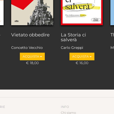
o
Vietato obbedire
La Storia ci
T
salverà
Concetto Vecchio
Carlo Greppi
M
ACQUISTA
ACQUISTA
€ 18,00
€ 16,00
RIE
INFO
Chi siamo