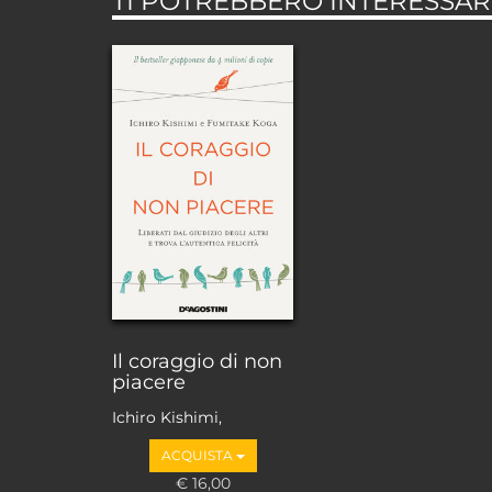
TI POTREBBERO INTERESSARE
Il coraggio di non
piacere
Ichiro Kishimi,
Fumitake Koga
ACQUISTA
€ 16,00