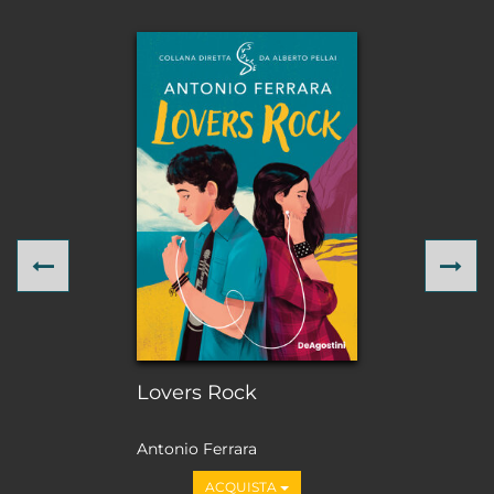
Previous
Ne
Lovers Rock
Antonio Ferrara
ACQUISTA