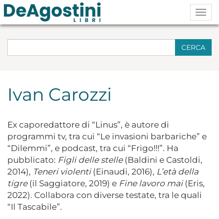
Togg
navig
CERCA
Ivan Carozzi
Ex caporedattore di “Linus”, è autore di
programmi tv, tra cui “Le invasioni barbariche” e
“Dilemmi”, e podcast, tra cui “Frigo!!!”. Ha
pubblicato:
Figli delle stelle
(Baldini e Castoldi,
2014),
Teneri violenti
(Einaudi, 2016),
L’età della
tigre
(il Saggiatore, 2019) e
Fine lavoro mai
(Eris,
2022). Collabora con diverse testate, tra le quali
“Il Tascabile”.