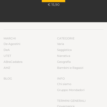
€ 15,90
MARCHI
CATEGORIE
De Agostini
Varia
DeA
Saggistica
UTET
Narrativa
ABraCadabra
Geografia
AMZ
Bambini e Ragazzi
BLOG
INFO
Chi siamo
Gruppo Mondadori
TERMINI GENERALI
Governance