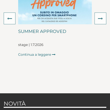
Previous
Ne
SUMMER APPROVED
stage | 1.7.2026
Continua a leggere
NOVITÀ