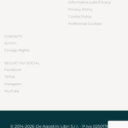
Informativa sulla Privacy
Privacy Policy
Cookie Policy
Preferenze Cookies
CONTATTI
Scrivici
Foreign Rights
SEGUICI SUI SOCIAL
Facebook
TikTok
Instagram
YouTube
© 2014-2026 De Agostini Libri S.r.l. - P.Iva 02501780031