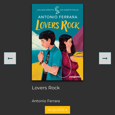
Previous
Ne
Lovers Rock
Antonio Ferrara
ACQUISTA