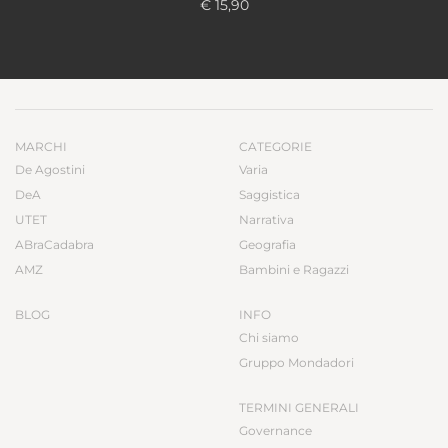
€ 15,90
MARCHI
CATEGORIE
De Agostini
Varia
DeA
Saggistica
UTET
Narrativa
ABraCadabra
Geografia
AMZ
Bambini e Ragazzi
BLOG
INFO
Chi siamo
Gruppo Mondadori
TERMINI GENERALI
Governance