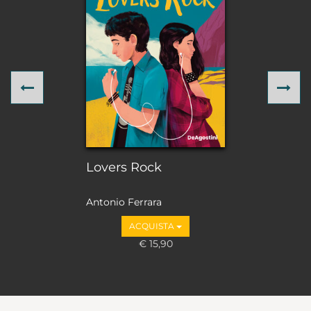
Previous
Ne
Lovers Rock
Antonio Ferrara
ACQUISTA
€ 15,90