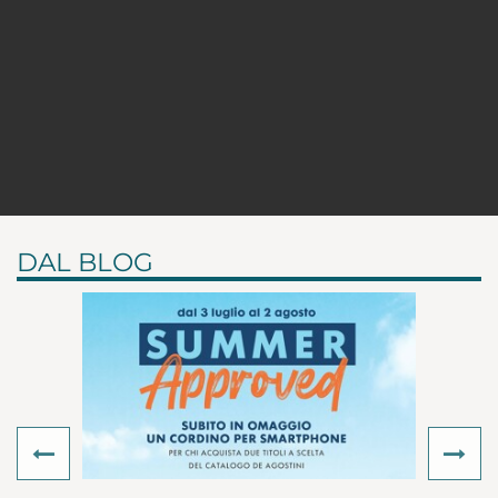
DAL BLOG
Previous
Ne