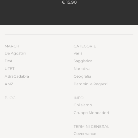
€ 15,90
MARCHI
CATEGORIE
De Agostini
Varia
DeA
Saggistica
UTET
Narrativa
ABraCadabra
Geografia
AMZ
Bambini e Ragazzi
BLOG
INFO
Chi siamo
Gruppo Mondadori
TERMINI GENERALI
Governance