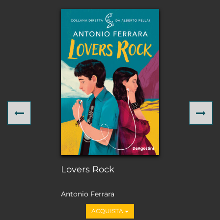
Previous
Ne
Lovers Rock
Antonio Ferrara
ACQUISTA