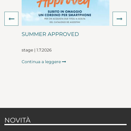
Previous
Ne
SUMMER APPROVED
stage | 1.7.2026
Continua a leggere
NOVITÀ