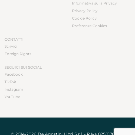
Informativa sulla Privacy
Privacy Policy
Cookie Policy
Preferenze Cookies
CONTATTI
Scrivici
Foreign Rights
SEGUICI SUI SOCIAL
Facebook
TikTok
Instagram
YouTube
© 2014-2026 De Agostini Libri S.r.l. - P.Iva 02501780031