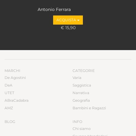
Antonio Ferrara
ACQUISTA
€ 15,90
MARCHI
CATEGORIE
De Agostini
Varia
DeA
Saggistica
UTET
Narrativa
ABraCadabra
Geografia
AMZ
Bambini e Ragazzi
BLOG
INFO
Chi siamo