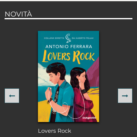
NOVITÀ
Previous
Ne
Lovers Rock