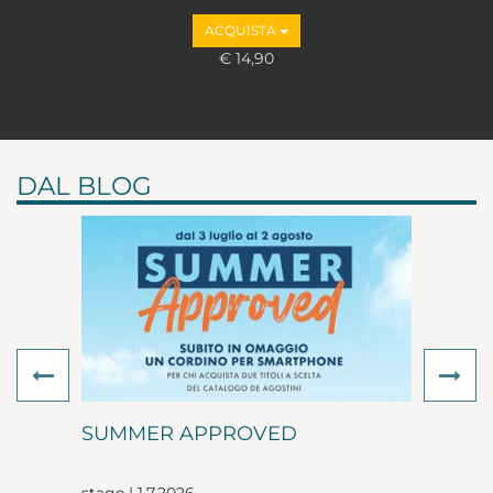
ACQUISTA
€ 14,90
DAL BLOG
Previous
Ne
SUMMER APPROVED
stage | 1.7.2026