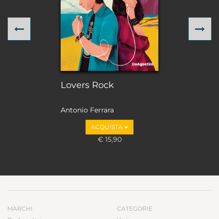
Previous
Ne
Lovers Rock
Antonio Ferrara
ACQUISTA
€ 15,90
MARCHI
CATEGORIE