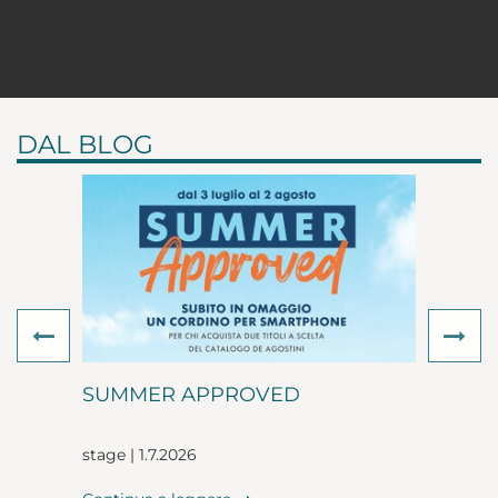
DAL BLOG
Previous
Ne
SUMMER APPROVED
stage | 1.7.2026