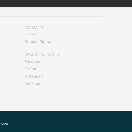
CONTATTI
Scrivici
Foreign Rights
SEGUICI SUI SOCIAL
Facebook
TikTok
Instagram
YouTube
roved