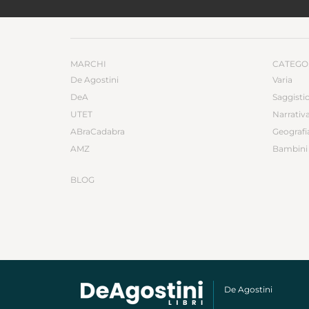
MARCHI
CATEGO
De Agostini
Varia
DeA
Saggisti
UTET
Narrativ
ABraCadabra
Geografi
AMZ
Bambini 
BLOG
De Agostini