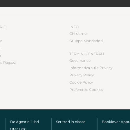
RIE
INFO
Chi siamo
ca
Gruppo Mondadori
a
TERMINI GENERALI
a
Governance
e Ragazzi
Informativa sulla Privacy
Privacy Policy
Cookie Policy
Preferenze Cookies
De Agostini Libri
Scrittori in classe
Booklover App
Utet Libri