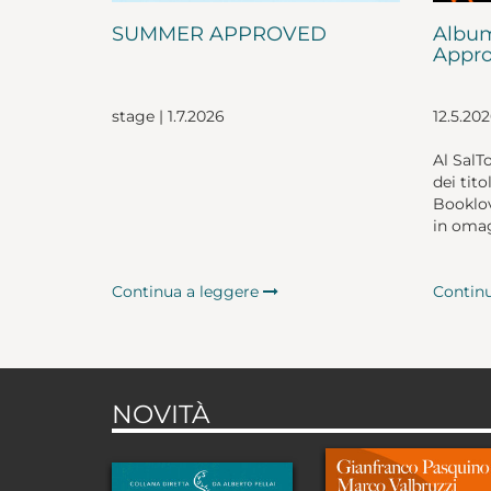
SUMMER APPROVED
Album
Appro
stage | 1.7.2026
12.5.20
Al SalT
dei tito
Booklov
in omag
Continua a leggere
Contin
NOVITÀ