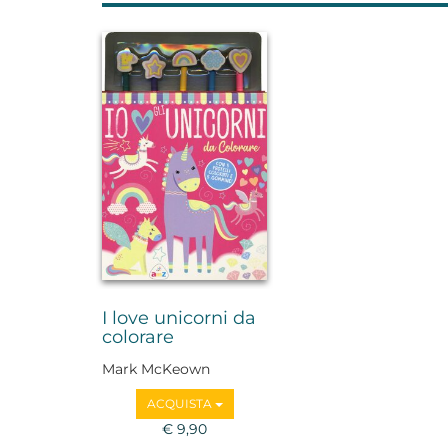
I love unicorni da
colorare
Mark McKeown
ACQUISTA
€ 9,90