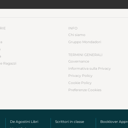
RIE
INFO
Chi siamo
ca
Gruppo Mondadori
a
TERMINI GENERALI
a
Governance
e Ragazzi
Informativa sulla Privacy
Privacy Policy
Cookie Policy
Preferenze Cookies
De Agostini Libri
Scrittori in classe
Booklover App