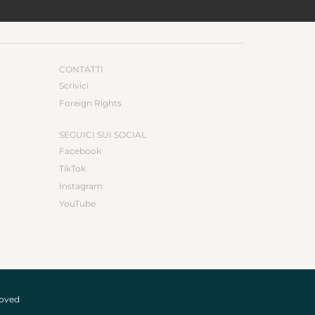
CONTATTI
Scrivici
Foreign Rights
SEGUICI SUI SOCIAL
Facebook
TikTok
Instagram
YouTube
roved