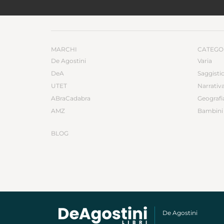
MARCHI
CATEGO
De Agostini
Varia
DeA
Saggisti
UTET
Narrativ
ABraCadabra
Geografi
AMZ
Bambini 
BLOG
De Agostini