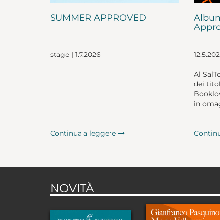
SUMMER APPROVED
Album
Appro
stage | 1.7.2026
12.5.20
Al SalT
dei tito
Booklov
in omag
Continua a leggere
Contin
NOVITÀ