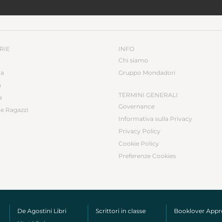
RIE
INFO
Chi siamo
ca
Gruppo Mondadori
a
TERMINI GENERALI
a
Governance
e Ragazzi
Informativa sulla Privacy
Privacy Policy
Cookie Policy
Preferenze Cookies
De Agostini Libri
Scrittori in classe
Booklover App