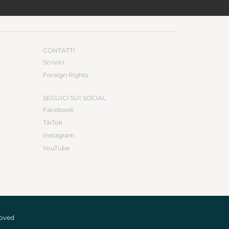
CONTATTI
Scrivici
Foreign Rights
SEGUICI SUI SOCIAL
Facebook
TikTok
Instagram
YouTube
roved