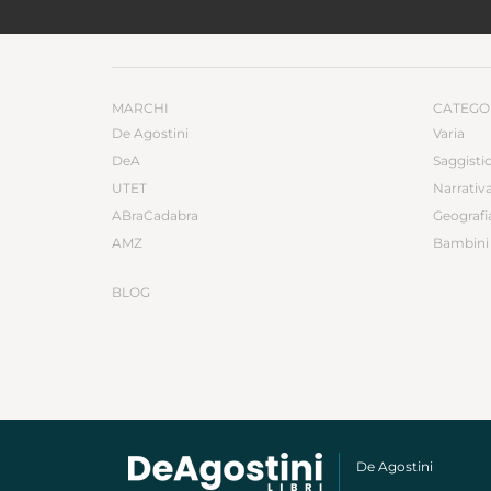
MARCHI
CATEGO
De Agostini
Varia
DeA
Saggisti
UTET
Narrativ
ABraCadabra
Geografi
AMZ
Bambini 
BLOG
De Agostini