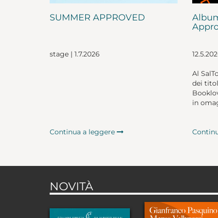
SUMMER APPROVED
Album
Appro
stage | 1.7.2026
12.5.20
Al SalT
dei tito
Booklov
in omag
Continua a leggere
Contin
NOVITÀ