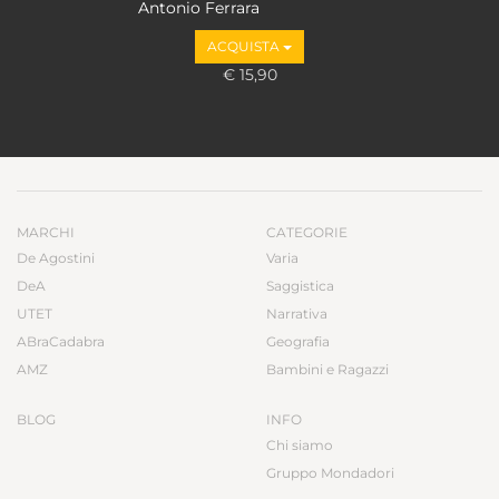
Antonio Ferrara
ACQUISTA
€ 15,90
MARCHI
CATEGORIE
De Agostini
Varia
DeA
Saggistica
UTET
Narrativa
ABraCadabra
Geografia
AMZ
Bambini e Ragazzi
BLOG
INFO
Chi siamo
Gruppo Mondadori