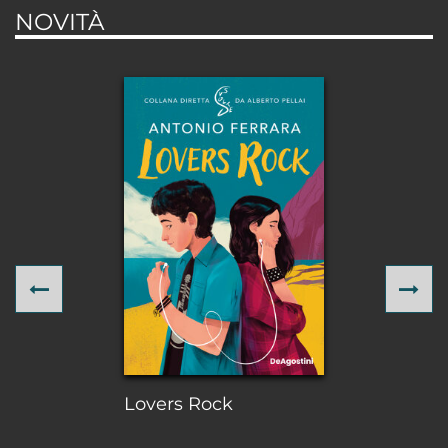
NOVITÀ
Previous
Ne
Lovers Rock