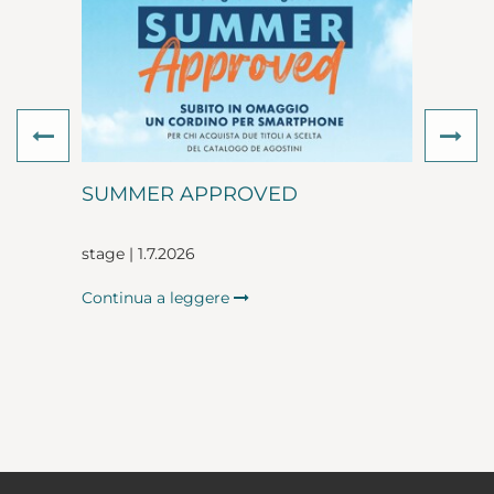
Previous
Ne
SUMMER APPROVED
stage | 1.7.2026
Continua a leggere