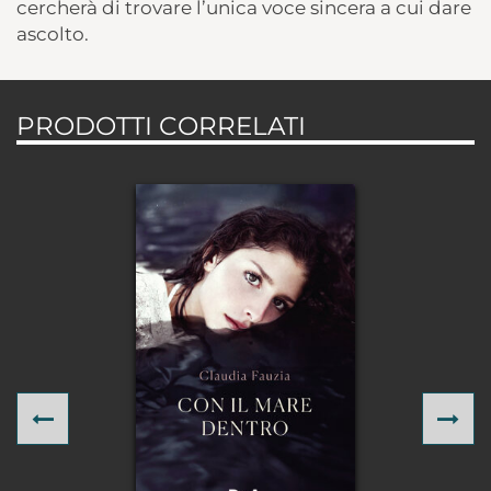
cercherà di trovare l’unica voce sincera a cui dare
ascolto.
PRODOTTI CORRELATI
Previous
Ne