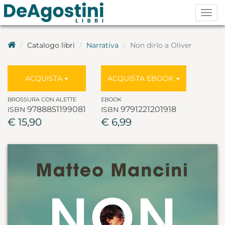
Togg
navig
Catalogo libri
Narrativa
Non dirlo a Oliver
ACQUISTA
ACQUISTA EBOOK
BROSSURA CON ALETTE
EBOOK
9788851199081
9791221201918
ISBN
ISBN
€ 15,90
€ 6,99