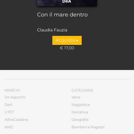
Con il mare dentro
Claudia Fauzia
ACQUISTA
€ 17,00
MARCHI
CATEGORIE
De Agostini
Varia
DeA
Saggistica
UTET
Narrativa
ABraCadabra
Geografia
AMZ
Bambini e Ragazzi