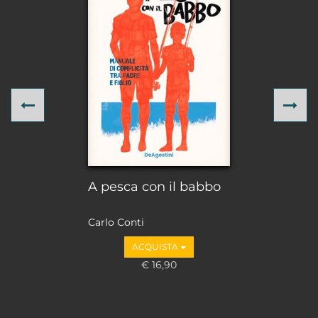
Previous
Ne
A pesca con il babbo
Carlo Conti
ACQUISTA
€ 16,90