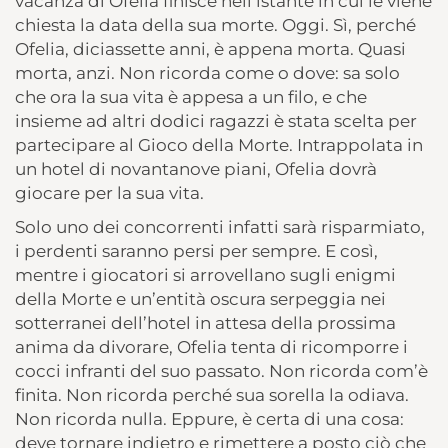
vacanza di Ofelia finisce nell’istante in cui le viene
chiesta la data della sua morte. Oggi. Sì, perché
Ofelia, diciassette anni, è appena morta. Quasi
morta, anzi. Non ricorda come o dove: sa solo
che ora la sua vita è appesa a un filo, e che
insieme ad altri dodici ragazzi è stata scelta per
partecipare al Gioco della Morte. Intrappolata in
un hotel di novantanove piani, Ofelia dovrà
giocare per la sua vita.
Solo uno dei concorrenti infatti sarà risparmiato,
i perdenti saranno persi per sempre. E così,
mentre i giocatori si arrovellano sugli enigmi
della Morte e un’entità oscura serpeggia nei
sotterranei dell’hotel in attesa della prossima
anima da divorare, Ofelia tenta di ricomporre i
cocci infranti del suo passato. Non ricorda com’è
finita. Non ricorda perché sua sorella la odiava.
Non ricorda nulla. Eppure, è certa di una cosa:
deve tornare indietro e rimettere a posto ciò che