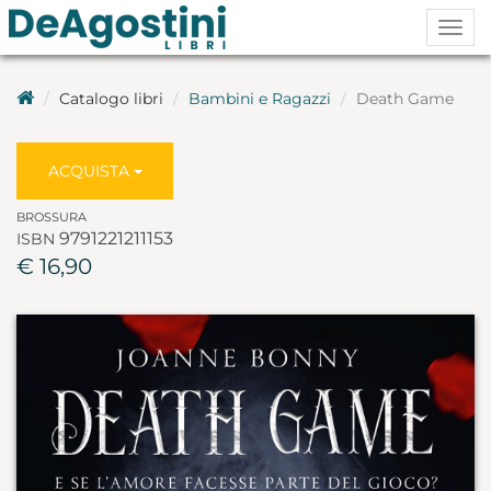
Togg
navig
Catalogo libri
Bambini e Ragazzi
Death Game
ACQUISTA
BROSSURA
9791221211153
ISBN
€ 16,90