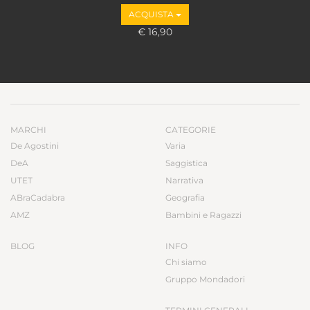
ACQUISTA
€ 16,90
MARCHI
CATEGORIE
De Agostini
Varia
DeA
Saggistica
UTET
Narrativa
ABraCadabra
Geografia
AMZ
Bambini e Ragazzi
BLOG
INFO
Chi siamo
Gruppo Mondadori