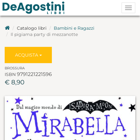
Togg
navig
Catalogo libri
Bambini e Ragazzi
Il pigiama party di mezzanotte
ACQUISTA
BROSSURA
9791221221596
ISBN
€ 8,90