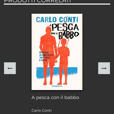
PRODOTTI CORRELATI
Previous
Ne
A pesca con il babbo
Carlo Conti