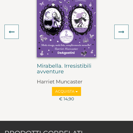
Previous
Ne
Mirabella. Irresistibili
avventure
Harriet Muncaster
ACQUISTA
€ 14,90