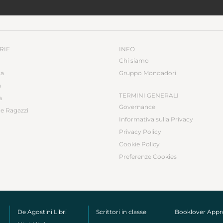
RIE
INFO
Chi siamo
ca
Gruppo Mondadori
a
TERMINI GENERALI
a
Governance
e Ragazzi
Informativa sulla Privacy
Privacy Policy
Cookie Policy
Preferenze Cookies
De Agostini Libri
Scrittori in classe
Booklover App