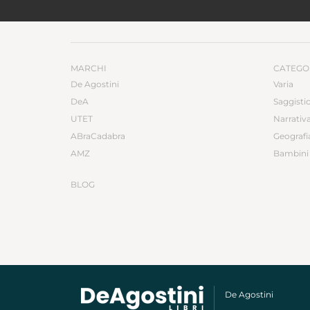
MARCHI
CATEGO
De Agostini
Varia
DeA
Saggisti
UTET
Narrativ
ABraCadabra
Geografi
AMZ
Bambini 
BLOG
De Agostini