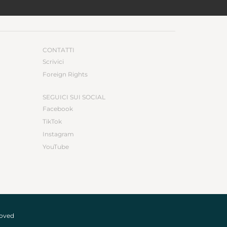
CONTATTI
Scrivici
Foreign Rights
SEGUICI SUI SOCIAL
Facebook
TikTok
Instagram
YouTube
roved