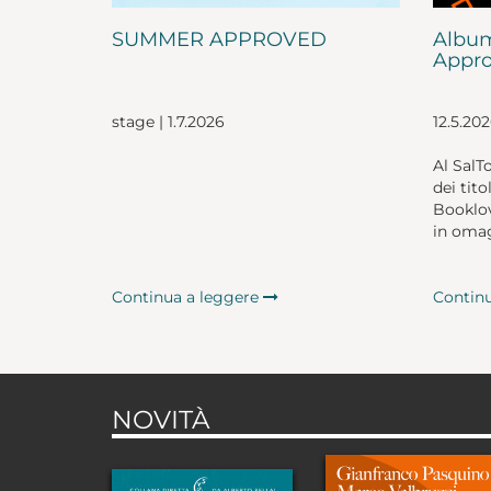
SUMMER APPROVED
Album
Appro
stage | 1.7.2026
12.5.20
Al SalT
dei tito
Booklov
in omag
Continua a leggere
Contin
NOVITÀ