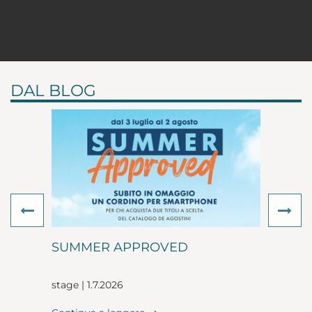
DAL BLOG
Previous
Ne
SUMMER APPROVED
stage | 1.7.2026