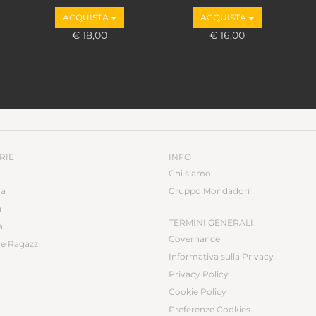
ACQUISTA
ACQUISTA
€ 18,00
€ 16,00
RIE
INFO
Chi siamo
ca
Gruppo Mondadori
a
TERMINI GENERALI
a
Governance
e Ragazzi
Informativa sulla Privacy
Privacy Policy
Cookie Policy
Preferenze Cookies