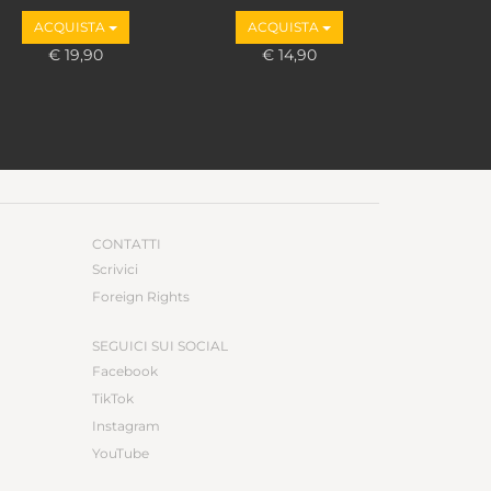
ACQUISTA
ACQUISTA
€ 19,90
€ 14,90
CONTATTI
Scrivici
Foreign Rights
SEGUICI SUI SOCIAL
Facebook
TikTok
Instagram
YouTube