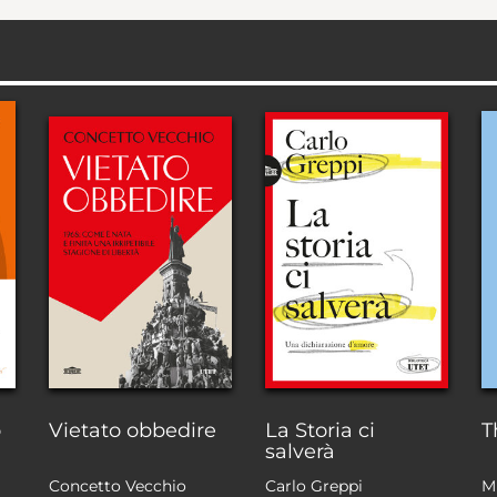
o
Vietato obbedire
La Storia ci
T
salverà
Concetto Vecchio
Carlo Greppi
M