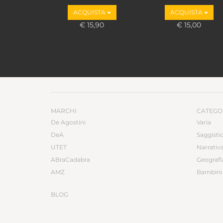
Marco Valbruzzi
ACQUISTA
ACQUISTA
€ 15,90
€ 15,00
MARCHI
CATEGO
De Agostini
Varia
DeA
Saggisti
UTET
Narrativ
ABraCadabra
Geografi
AMZ
Bambini 
BLOG