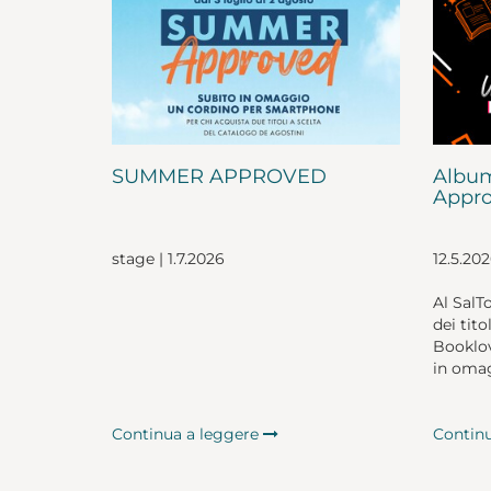
SUMMER APPROVED
Album
Appro
stage | 1.7.2026
12.5.20
Al SalT
dei tito
Booklov
in omag
Continua a leggere
Contin