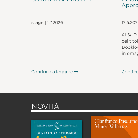
Appro
stage | 1.7.2026
12.5.20
Al SalT
dei tito
Booklov
in omag
Continua a leggere
Contin
NOVITÀ