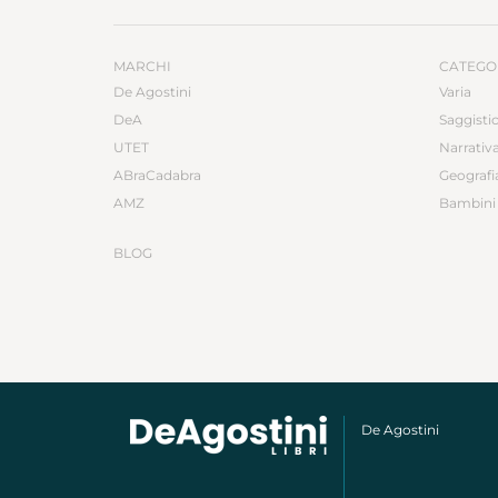
MARCHI
CATEGO
De Agostini
Varia
DeA
Saggisti
UTET
Narrativ
ABraCadabra
Geografi
AMZ
Bambini 
BLOG
De Agostini