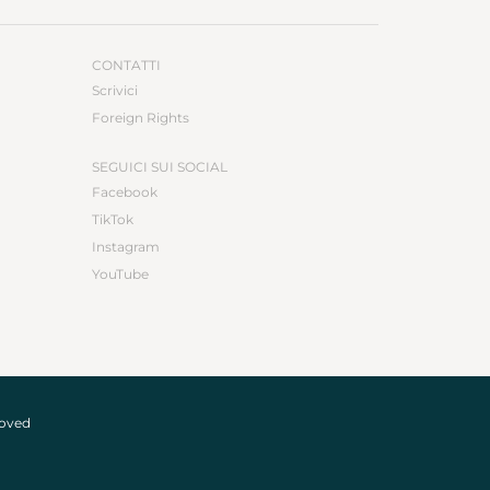
CONTATTI
Scrivici
Foreign Rights
SEGUICI SUI SOCIAL
Facebook
TikTok
Instagram
YouTube
roved