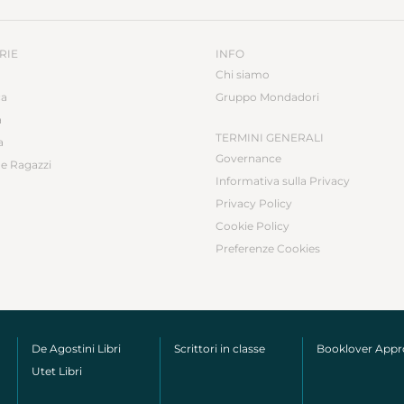
RIE
INFO
Chi siamo
ca
Gruppo Mondadori
a
TERMINI GENERALI
a
Governance
e Ragazzi
Informativa sulla Privacy
Privacy Policy
Cookie Policy
Preferenze Cookies
De Agostini Libri
Scrittori in classe
Booklover App
Utet Libri