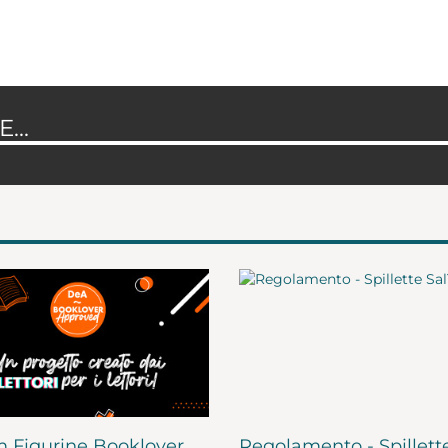
...
 Figurine Booklover
Regolamento - Spillett