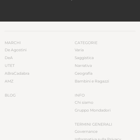
MARCHI
CATEGORIE
De Agostini
Varia
DeA
Saggistica
UTET
Narrativa
ABraCadabra
Geografia
AMZ
Bambini e Ragazzi
BLOG
INFO
Chi siamo
Gruppo Mondadori
TERMINI GENERALI
Governance
Informativa sulla Privacy