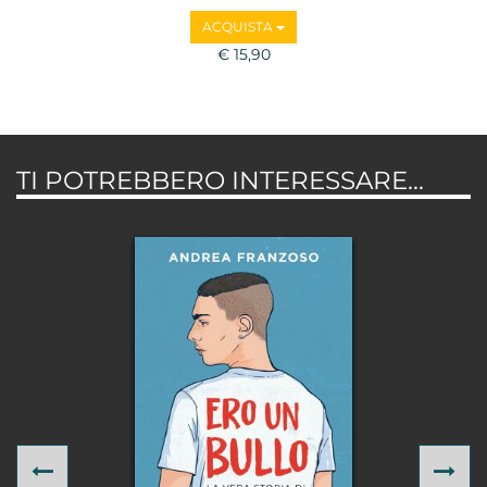
ACQUISTA
€ 15,90
TI POTREBBERO INTERESSARE...
Previous
Ne