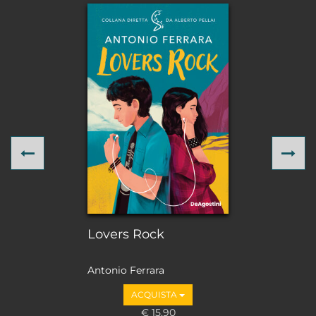
Previous
Ne
Lovers Rock
Antonio Ferrara
ACQUISTA
€ 15,90