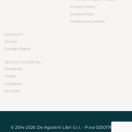
Privacy Policy
Cookie Policy
Preferenze Cookies
CONTATTI
Scrivici
Foreign Rights
SEGUICI SUI SOCIAL
Facebook
TikTok
Instagram
YouTube
© 2014-2026 De Agostini Libri S.r.l. - P.Iva 02501780031