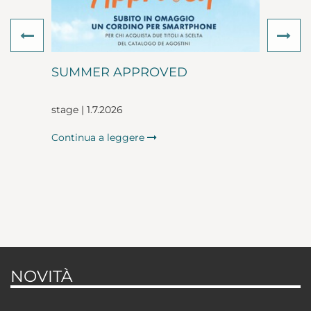
Previous
Ne
SUMMER APPROVED
stage | 1.7.2026
Continua a leggere
NOVITÀ