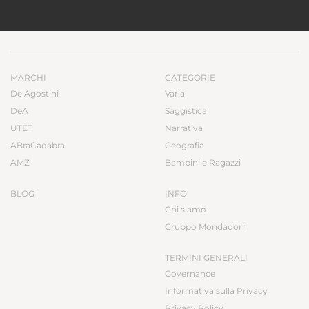
MARCHI
CATEGORIE
De Agostini
Varia
DeA
Saggistica
UTET
Narrativa
ABraCadabra
Geografia
AMZ
Bambini e Ragazzi
BLOG
INFO
Chi siamo
Gruppo Mondadori
TERMINI GENERALI
Governance
Informativa sulla Privacy
Privacy Policy