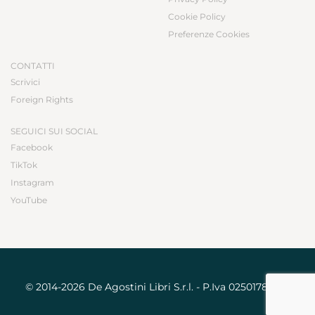
Cookie Policy
Preferenze Cookies
CONTATTI
Scrivici
Foreign Rights
SEGUICI SUI SOCIAL
Facebook
TikTok
Instagram
YouTube
© 2014-2026 De Agostini Libri S.r.l. - P.Iva 02501780031