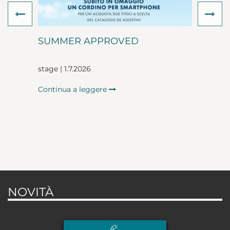
Previous
Ne
SUMMER APPROVED
stage | 1.7.2026
Continua a leggere
NOVITÀ