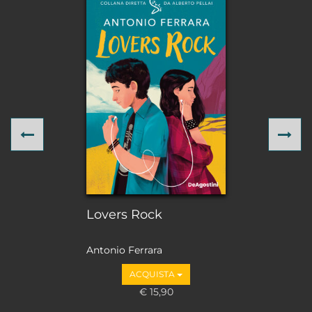
Previous
Ne
Lovers Rock
Antonio Ferrara
ACQUISTA
€ 15,90