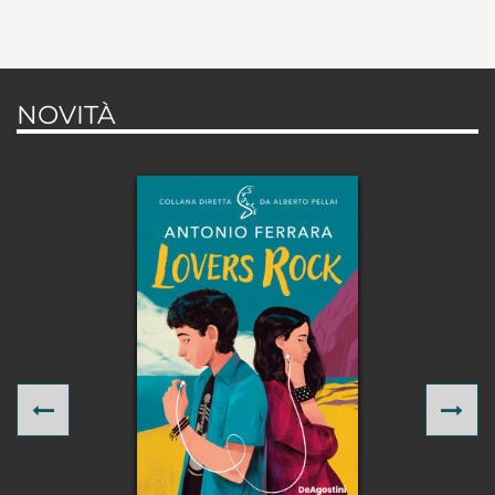
NOVITÀ
Previous
Ne