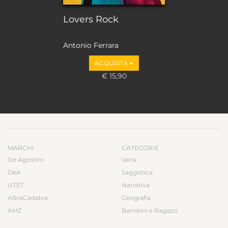
Lovers Rock
Antonio Ferrara
ACQUISTA
€ 15,90
MARCHI
CATEGORIE
De Agostini
Varia
DeA
Saggistica
UTET
Narrativa
ABraCadabra
Geografia
AMZ
Bambini e Ragazzi