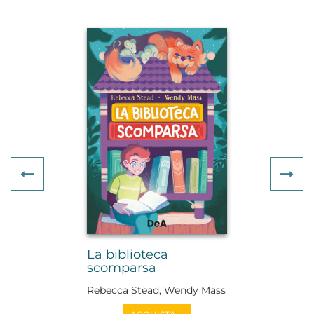
Previous
Ne
La biblioteca
scomparsa
Rebecca Stead, Wendy Mass