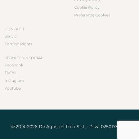
Cookie Policy
Preferenze Cookies
CONTATTI
Scrivici
Foreign Rights
SEGUICI SUI SOCIAL
Facebook
TikTok
Instagram
YouTube
© 2014-2026 De Agostini Libri S.r.l. - P.Iva 02501780031