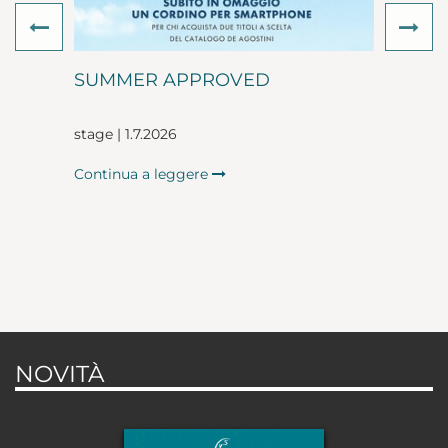
Previous
Ne
SUMMER APPROVED
stage | 1.7.2026
Continua a leggere
NOVITÀ