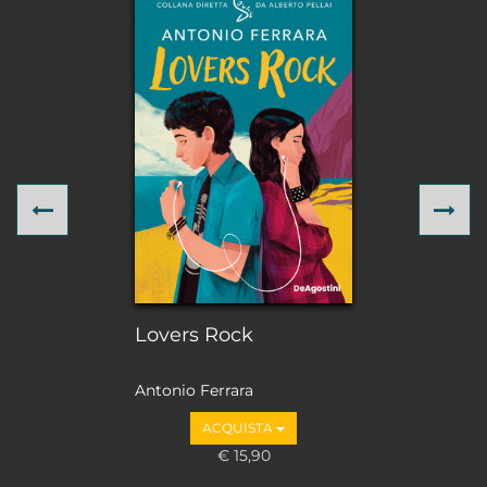
Previous
Ne
Lovers Rock
Antonio Ferrara
ACQUISTA
€ 15,90