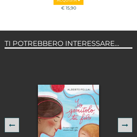
ACQUISTA
€ 15,90
TI POTREBBERO INTERESSARE...
Previous
Ne