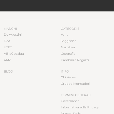
MARCHI
CATEGORIE
De Agostini
Varia
DeA
Saggistica
UTET
Narrativa
ABraCadabra
Geografia
AMZ
Bambini e Ragazzi
BLOG
INFO
Chi siamo
Gruppo Mondadori
TERMINI GENERALI
Governance
Informativa sulla Privacy
Privacy Policy