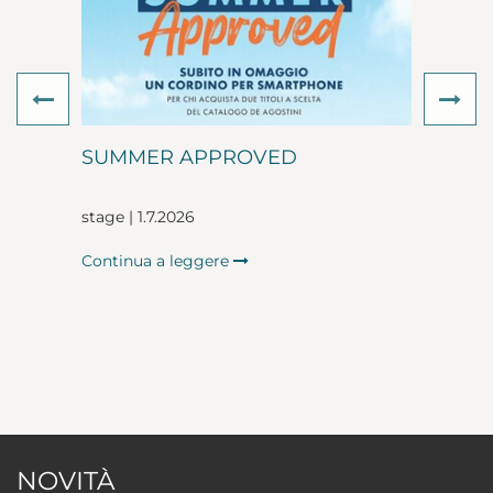
Previous
Ne
SUMMER APPROVED
stage | 1.7.2026
Continua a leggere
NOVITÀ