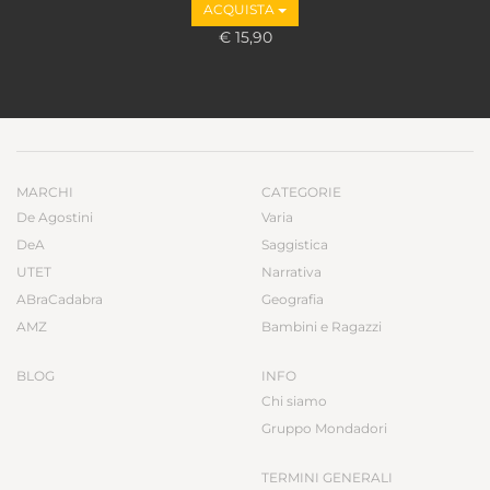
ACQUISTA
€ 15,90
MARCHI
CATEGORIE
De Agostini
Varia
DeA
Saggistica
UTET
Narrativa
ABraCadabra
Geografia
AMZ
Bambini e Ragazzi
BLOG
INFO
Chi siamo
Gruppo Mondadori
TERMINI GENERALI