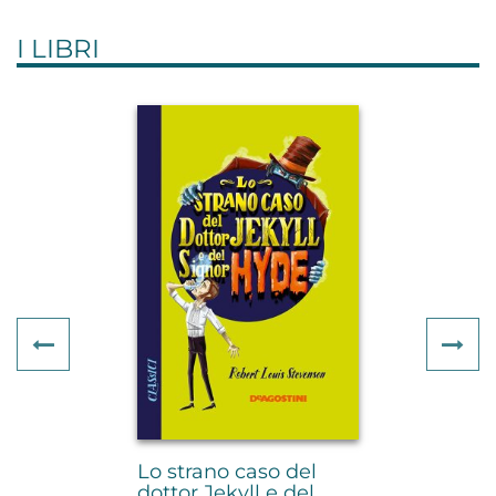
I LIBRI
Previous
Ne
Lo strano caso del
dottor Jekyll e del...