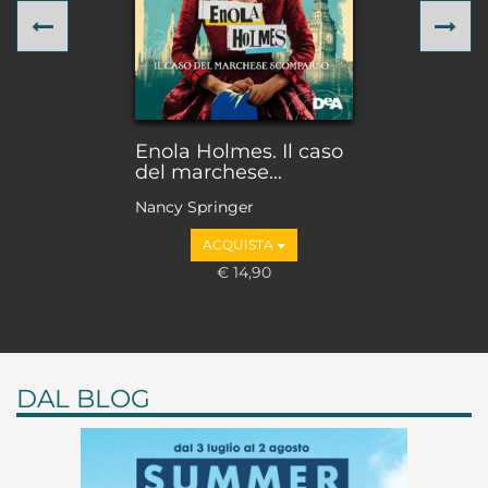
Previous
Ne
Enola Holmes. Il caso
del marchese...
Nancy Springer
ACQUISTA
€ 14,90
DAL BLOG